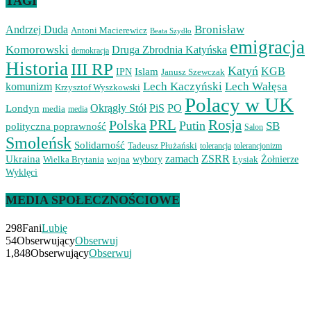
TAGI
Bronisław
Andrzej Duda
Antoni Macierewicz
Beata Szydło
emigracja
Komorowski
Druga Zbrodnia Katyńska
demokracja
Historia
III RP
Katyń
Islam
KGB
IPN
Janusz Szewczak
Lech Kaczyński
Lech Wałęsa
komunizm
Krzysztof Wyszkowski
Polacy w UK
Okrągły Stół
PiS
PO
Londyn
media
media
PRL
Rosja
Polska
Putin
SB
polityczna poprawność
Salon
Smoleńsk
Solidarność
Tadeusz Płużański
tolerancjonizm
tolerancja
zamach
ZSRR
Ukraina
Wielka Brytania
wojna
wybory
Łysiak
Żołnierze
Wyklęci
MEDIA SPOŁECZNOŚCIOWE
298
Fani
Lubię
54
Obserwujący
Obserwuj
1,848
Obserwujący
Obserwuj