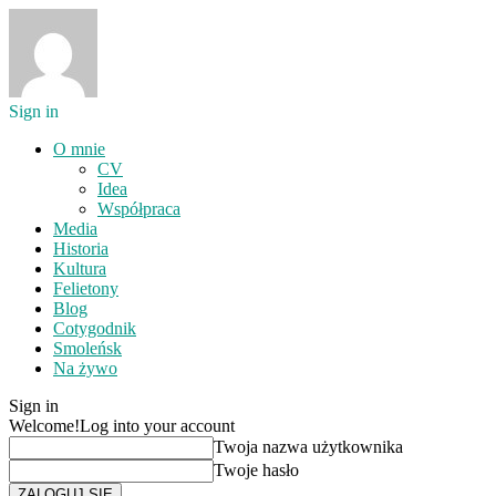
Sign in
O mnie
CV
Idea
Współpraca
Media
Historia
Kultura
Felietony
Blog
Cotygodnik
Smoleńsk
Na żywo
Sign in
Welcome!
Log into your account
Twoja nazwa użytkownika
Twoje hasło