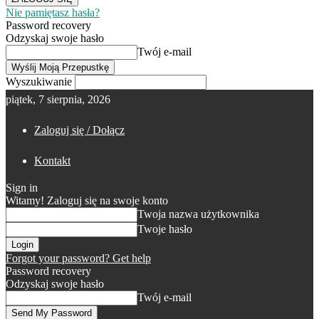
Nie pamiętasz hasła?
Password recovery
Odzyskaj swoje hasło
Twój e-mail
Wyszukiwanie
piątek, 7 sierpnia, 2026
Zaloguj się / Dołącz
Kontakt
Sign in
Witamy! Zaloguj się na swoje konto
Twoja nazwa użytkownika
Twoje hasło
Forgot your password? Get help
Password recovery
Odzyskaj swoje hasło
Twój e-mail