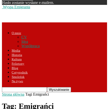
Hasło zostanie wysłane e-mailem.
Wyspa Emigranta
O mnie
CV
Idea
Współpraca
Media
Historia
Kultura
Felietony
Blog
Cotygodnik
Smoleńsk
Na żywo
Strona główna
Tagi
Emigrańci
Tag: Emigrańci