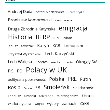
Andrzej Duda
Antoni Macierewicz
Beata Szydło
Bronisław Komorowski
demokracja
emigracja
Druga Zbrodnia Katyńska
Historia
III RP
Islam
IPN
Katyń
KGB
komunizm
Janusz Szewczak
Lech Kaczyński
Krzysztof Wyszkowski
Lech Wałęsa
Okrągły Stół
Londyn
media
media
Polacy w UK
PiS
PO
PRL
Polska
Putin
polityczna poprawność
Smoleńsk
Rosja
SB
Solidarność
Salon
Ukraina
Tadeusz Płużański
tolerancjonizm
tolerancja
zamach
ZSRR
wybory
Wielka Brytania
wojna