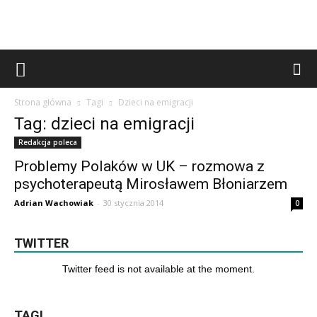
Strona główna
Tagi
Dzieci na emigracji
Tag: dzieci na emigracji
Redakcja poleca
Problemy Polaków w UK – rozmowa z
psychoterapeutą Mirosławem Błoniarzem
Adrian Wachowiak
-
30 stycznia 2014
0
TWITTER
Twitter feed is not available at the moment.
TAGI