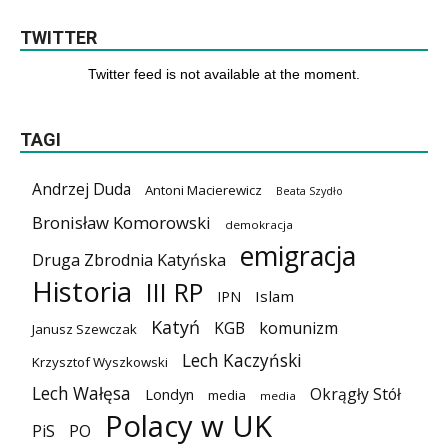
TWITTER
Twitter feed is not available at the moment.
TAGI
Andrzej Duda
Antoni Macierewicz
Beata Szydło
Bronisław Komorowski
demokracja
emigracja
Druga Zbrodnia Katyńska
Historia
III RP
Islam
IPN
Katyń
KGB
komunizm
Janusz Szewczak
Lech Kaczyński
Krzysztof Wyszkowski
Lech Wałęsa
Okrągły Stół
Londyn
media
media
Polacy w UK
PiS
PO