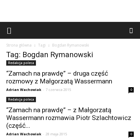
Strona główna
Tagi
Bogdan Rymanowski
Tag: Bogdan Rymanowski
Redakcja poleca
“Zamach na prawdę” – druga część
rozmowy z Małgorzatą Wassermann
Adrian Wachowiak
-
7 czerwca 2015
0
Redakcja poleca
“Zamach na prawdę” – z Małgorzatą
Wassermann rozmawia Piotr Szlachtowicz
(część...
Adrian Wachowiak
-
28 maja 2015
0