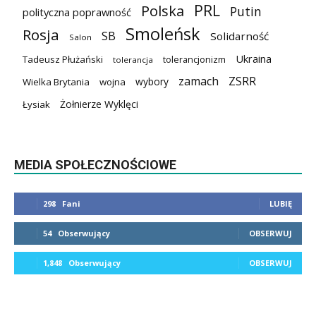
PRL
Polska
Putin
polityczna poprawność
Smoleńsk
Rosja
SB
Solidarność
Salon
Ukraina
Tadeusz Płużański
tolerancjonizm
tolerancja
zamach
ZSRR
wybory
Wielka Brytania
wojna
Żołnierze Wyklęci
Łysiak
MEDIA SPOŁECZNOŚCIOWE
298
Fani
LUBIĘ
54
Obserwujący
OBSERWUJ
1,848
Obserwujący
OBSERWUJ