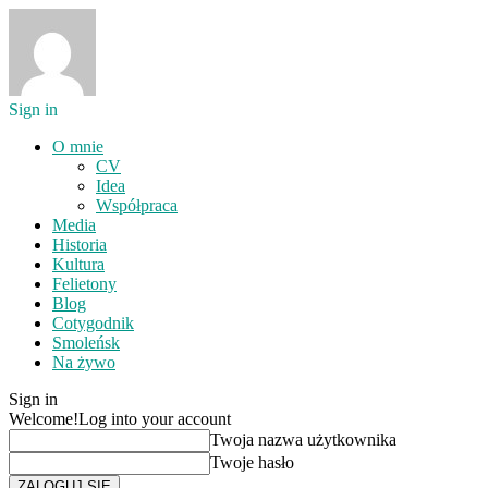
Sign in
O mnie
CV
Idea
Współpraca
Media
Historia
Kultura
Felietony
Blog
Cotygodnik
Smoleńsk
Na żywo
Sign in
Welcome!
Log into your account
Twoja nazwa użytkownika
Twoje hasło