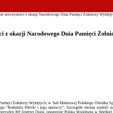
e uroczystości z okazji Narodowego Dnia Pamięci Żołnierzy Wyklęt
i z okazji Narodowego Dnia Pamięci Żołni
amięci Żołnierzy Wyklętych, w Sali Malinowej Polskiego Ośrodka Spo
ego “Rotmistrz Pilecki i jego oprawcy”. Szczegóły można znaleźć n
 prezyden RP Andrzej Duda, organizuje Polska Wspólnota w Wielkiej 