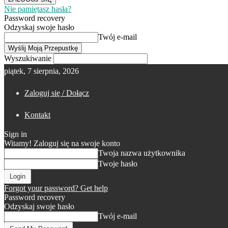
Nie pamiętasz hasła?
Password recovery
Odzyskaj swoje hasło
Twój e-mail
Wyszukiwanie
piątek, 7 sierpnia, 2026
Zaloguj się / Dołącz
Kontakt
Sign in
Witamy! Zaloguj się na swoje konto
Twoja nazwa użytkownika
Twoje hasło
Forgot your password? Get help
Password recovery
Odzyskaj swoje hasło
Twój e-mail