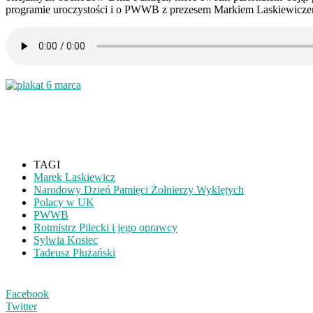
programie uroczystości i o PWWB z prezesem Markiem Laskiewiczem 
TAGI
Marek Laskiewicz
Narodowy Dzień Pamięci Żołnierzy Wyklętych
Polacy w UK
PWWB
Rotmistrz Pilecki i jego oprawcy
Sylwia Kosiec
Tadeusz Płużański
Facebook
Twitter