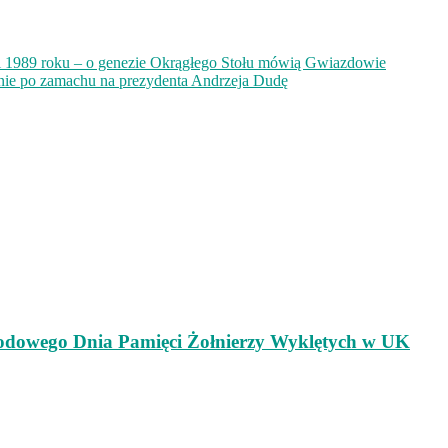
i 1989 roku – o genezie Okrągłego Stołu mówią Gwiazdowie
żenie po zamachu na prezydenta Andrzeja Dudę
odowego Dnia Pamięci Żołnierzy Wyklętych w UK