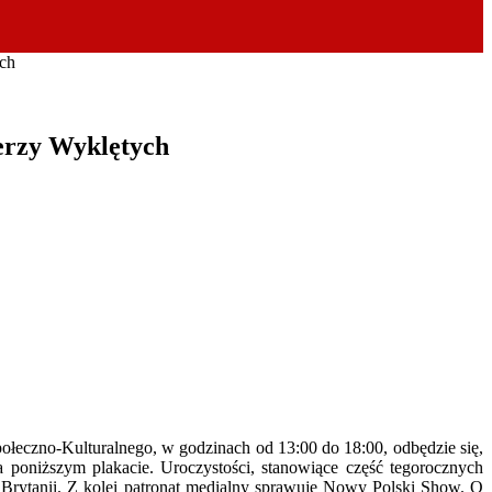
ych
erzy Wyklętych
łeczno-Kulturalnego, w godzinach od 13:00 do 18:00, odbędzie się,
a poniższym plakacie. Uroczystości, stanowiące część tegorocznych
Brytanii. Z kolei patronat medialny sprawuje Nowy Polski Show. O