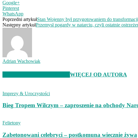
Google+
Pinterest
WhatsApp
Poprzedni artykuł
Stan Wojenny był przygotowaniem do transformacj
Następny artykuł
Przemysł pogardy w natarciu, czyli ostatnie ostrze
Adrian Wachowiak
POWIĄZANE ARTYKUŁY
WIĘCEJ OD AUTORA
Imprezy & Uroczystości
Bieg Tropem Wilczym – zaproszenie na obchody Nar
Felietony
Zabetonowani celebryci – postkomuna wiecznie żywa