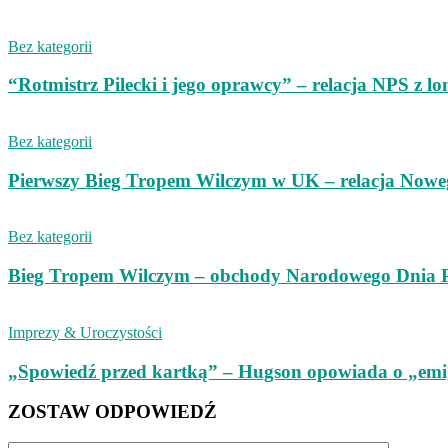
Bez kategorii
“Rotmistrz Pilecki i jego oprawcy” – relacja NPS z l
Bez kategorii
Pierwszy Bieg Tropem Wilczym w UK – relacja Nowe
Bez kategorii
Bieg Tropem Wilczym – obchody Narodowego Dnia Pa
Imprezy & Uroczystości
„Spowiedź przed kartką” – Hugson opowiada o „emi
ZOSTAW ODPOWIEDŹ