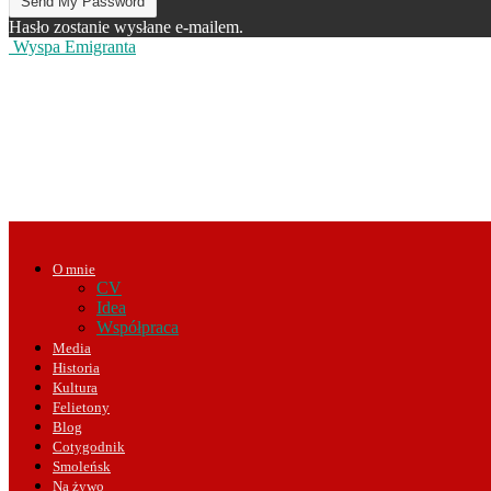
Hasło zostanie wysłane e-mailem.
Wyspa Emigranta
O mnie
CV
Idea
Współpraca
Media
Historia
Kultura
Felietony
Blog
Cotygodnik
Smoleńsk
Na żywo