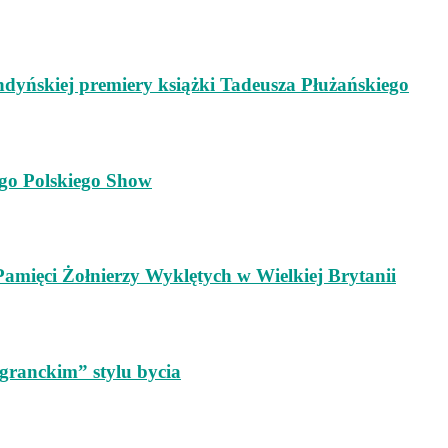
ondyńskiej premiery książki Tadeusza Płużańskiego
go Polskiego Show
mięci Żołnierzy Wyklętych w Wielkiej Brytanii
granckim” stylu bycia