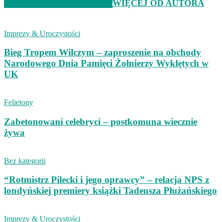
POWIĄZANE ARTYKUŁY
WIĘCEJ OD AUTORA
Imprezy & Uroczystości
Bieg Tropem Wilczym – zaproszenie na obchody
Narodowego Dnia Pamięci Żołnierzy Wyklętych w
UK
Felietony
Zabetonowani celebryci – postkomuna wiecznie
żywa
Bez kategorii
“Rotmistrz Pilecki i jego oprawcy” – relacja NPS z
londyńskiej premiery książki Tadeusza Płużańskiego
Imprezy & Uroczystości