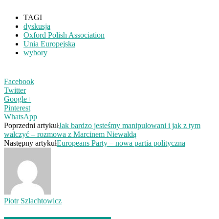
TAGI
dyskusja
Oxford Polish Association
Unia Europejska
wybory
Facebook
Twitter
Google+
Pinterest
WhatsApp
Poprzedni artykuł
Jak bardzo jesteśmy manipulowani i jak z tym
walczyć – rozmowa z Marcinem Niewaldą
Następny artykuł
Europeans Party – nowa partia polityczna
Piotr Szlachtowicz