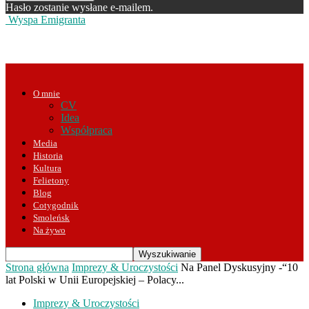
Hasło zostanie wysłane e-mailem.
Wyspa Emigranta
O mnie
CV
Idea
Współpraca
Media
Historia
Kultura
Felietony
Blog
Cotygodnik
Smoleńsk
Na żywo
Strona główna
Imprezy & Uroczystości
Na Panel Dyskusyjny -“10
lat Polski w Unii Europejskiej – Polacy...
Imprezy & Uroczystości