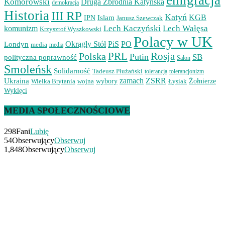
emigracja
Komorowski
Druga Zbrodnia Katyńska
demokracja
Historia
III RP
Katyń
Islam
KGB
IPN
Janusz Szewczak
Lech Kaczyński
Lech Wałęsa
komunizm
Krzysztof Wyszkowski
Polacy w UK
Okrągły Stół
PiS
PO
Londyn
media
media
PRL
Rosja
Polska
Putin
SB
polityczna poprawność
Salon
Smoleńsk
Solidarność
Tadeusz Płużański
tolerancjonizm
tolerancja
zamach
ZSRR
Ukraina
Wielka Brytania
wojna
wybory
Łysiak
Żołnierze
Wyklęci
MEDIA SPOŁECZNOŚCIOWE
298
Fani
Lubię
54
Obserwujący
Obserwuj
1,848
Obserwujący
Obserwuj