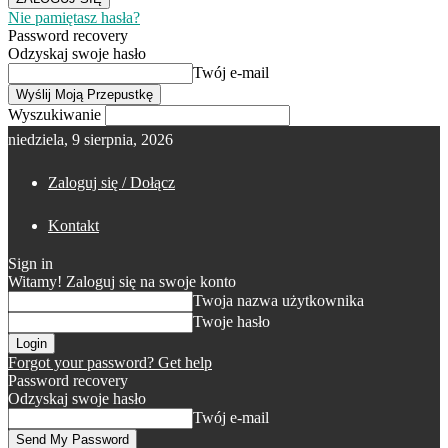
Nie pamiętasz hasła?
Password recovery
Odzyskaj swoje hasło
Twój e-mail
Wyszukiwanie
niedziela, 9 sierpnia, 2026
Zaloguj się / Dołącz
Kontakt
Sign in
Witamy! Zaloguj się na swoje konto
Twoja nazwa użytkownika
Twoje hasło
Forgot your password? Get help
Password recovery
Odzyskaj swoje hasło
Twój e-mail