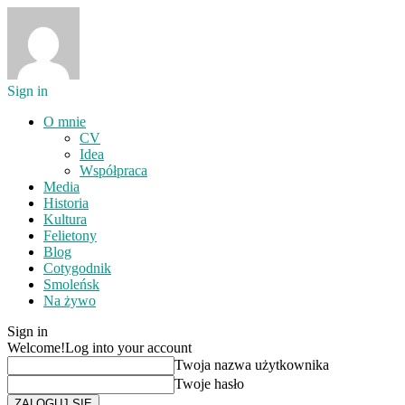
Sign in
O mnie
CV
Idea
Współpraca
Media
Historia
Kultura
Felietony
Blog
Cotygodnik
Smoleńsk
Na żywo
Sign in
Welcome!
Log into your account
Twoja nazwa użytkownika
Twoje hasło