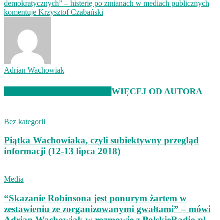
demokratycznych” – histerię po zmianach w mediach publicznych
komentuje Krzysztof Czabański
Adrian Wachowiak
POWIĄZANE ARTYKUŁY
WIĘCEJ OD AUTORA
Bez kategorii
Piątka Wachowiaka, czyli subiektywny przegląd
informacji (12-13 lipca 2018)
Media
“Skazanie Robinsona jest ponurym żartem w
zestawieniu ze zorganizowanymi gwałtami” – mówi
Adrian Wachowiak w rozmowie z PolskieRadio.pl