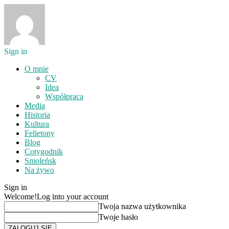
Sign in
O mnie
CV
Idea
Współpraca
Media
Historia
Kultura
Felietony
Blog
Cotygodnik
Smoleńsk
Na żywo
Sign in
Welcome!
Log into your account
Twoja nazwa użytkownika
Twoje hasło