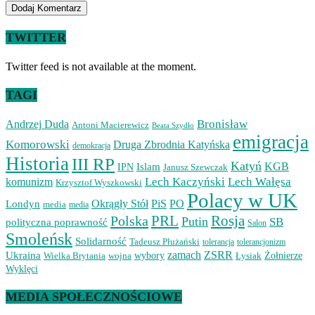
TWITTER
Twitter feed is not available at the moment.
TAGI
Bronisław
Andrzej Duda
Antoni Macierewicz
Beata Szydło
emigracja
Komorowski
Druga Zbrodnia Katyńska
demokracja
Historia
III RP
Katyń
Islam
KGB
IPN
Janusz Szewczak
Lech Kaczyński
Lech Wałęsa
komunizm
Krzysztof Wyszkowski
Polacy w UK
Okrągły Stół
PiS
PO
Londyn
media
media
PRL
Rosja
Polska
Putin
SB
polityczna poprawność
Salon
Smoleńsk
Solidarność
Tadeusz Płużański
tolerancjonizm
tolerancja
zamach
ZSRR
Ukraina
Wielka Brytania
wojna
wybory
Łysiak
Żołnierze
Wyklęci
MEDIA SPOŁECZNOŚCIOWE