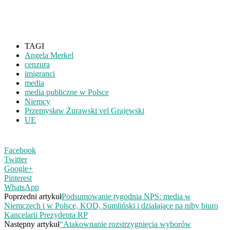
TAGI
Angela Merkel
cenzura
imigranci
media
media publiczne w Polsce
Niemcy
Przemysław Żurawski vel Grajewski
UE
Facebook
Twitter
Google+
Pinterest
WhatsApp
Poprzedni artykuł
Podsumowanie tygodnia NPS: media w
Niemczech i w Polsce, KOD, Sumliński i działające na niby biuro
Kancelarii Prezydenta RP
Następny artykuł
“Atakownanie rozstrzygnięcia wyborów