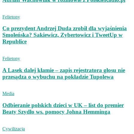
Felietony
Co prezydent Andrzej Duda zrobił dla wyjaśnienia
Smoleńska? Sakiewicz, Zybertowicz i TweetUp w
Republice
Felietony
A Lasek dalej kłamie – zapis rejestratora głosu nie
przesądza o wybuchu na pokładzie Tupolewa
Media
Odbieranie polskich dzieci w UK – list do premier
Beaty Szydło ws. pomocy Johna Hemminga
Cywilizacja