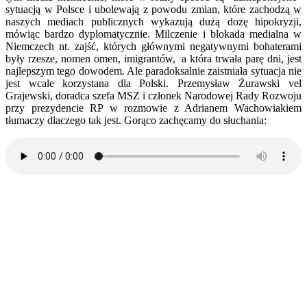
sytuacją w Polsce i ubolewają z powodu zmian, które zachodzą w
naszych mediach publicznych wykazują dużą dozę hipokryzji,
mówiąc bardzo dyplomatycznie. Milczenie i blokada medialna w
Niemczech nt. zajść, których głównymi negatywnymi bohaterami
były rzesze, nomen omen, imigrantów, a która trwała parę dni, jest
najlepszym tego dowodem. Ale paradoksalnie zaistniała sytuacja nie
jest wcale korzystana dla Polski. Przemysław Żurawski vel
Grajewski, doradca szefa MSZ i członek Narodowej Rady Rozwoju
przy prezydencie RP w rozmowie z Adrianem Wachowiakiem
tłumaczy dlaczego tak jest. Gorąco zachęcamy do słuchania: