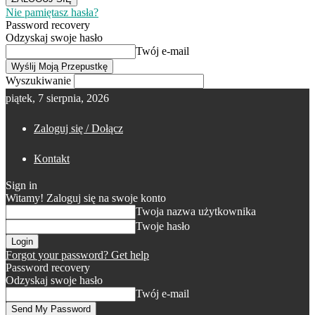
Nie pamiętasz hasła?
Password recovery
Odzyskaj swoje hasło
Twój e-mail
Wyszukiwanie
piątek, 7 sierpnia, 2026
Zaloguj się / Dołącz
Kontakt
Sign in
Witamy! Zaloguj się na swoje konto
Twoja nazwa użytkownika
Twoje hasło
Forgot your password? Get help
Password recovery
Odzyskaj swoje hasło
Twój e-mail