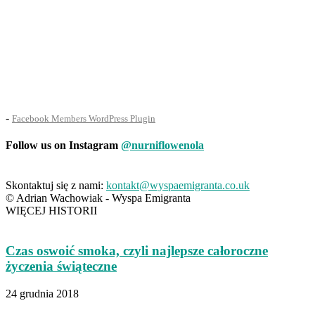
-
Facebook Members WordPress Plugin
Follow us on Instagram
@nurniflowenola
Skontaktuj się z nami:
kontakt@wyspaemigranta.co.uk
© Adrian Wachowiak - Wyspa Emigranta
WIĘCEJ HISTORII
Czas oswoić smoka, czyli najlepsze całoroczne
życzenia świąteczne
24 grudnia 2018