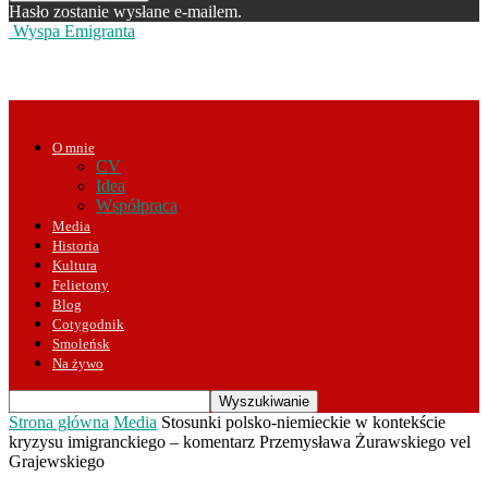
Hasło zostanie wysłane e-mailem.
Wyspa Emigranta
O mnie
CV
Idea
Współpraca
Media
Historia
Kultura
Felietony
Blog
Cotygodnik
Smoleńsk
Na żywo
Strona główna
Media
Stosunki polsko-niemieckie w kontekście
kryzysu imigranckiego – komentarz Przemysława Żurawskiego vel
Grajewskiego