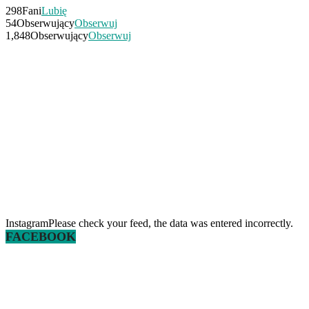
298
Fani
Lubię
54
Obserwujący
Obserwuj
1,848
Obserwujący
Obserwuj
InstagramPlease check your feed, the data was entered incorrectly.
FACEBOOK